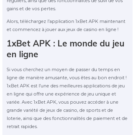
réguliers, ainsi que des fonctionnalités de suivi de vos
gains et de vos pertes.
Alors, téléchargez l’application 1xBet APK maintenant
et commencez à jouer aux jeux de casino en ligne !
1xBet APK : Le monde du jeu
en ligne
Si vous cherchez un moyen de passer du temps en
ligne de manière amusante, vous êtes au bon endroit !
1xBet APK est l’une des meilleures applications de jeu
en ligne qui offre une expérience de jeu unique et
variée. Avec 1xBet APK, vous pouvez accéder à une
grande variété de jeux de casino, de sports et de
loterie, ainsi que des fonctionnalités de paiement et de
retrait rapides.