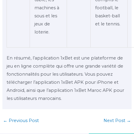
machines à
football, le
sous et les
basket-ball
jeux de
et le tennis.
loterie.
En résumé, l’application 1xBet est une plateforme de
jeu en ligne complète qui offre une grande variété de
fonctionnalités pour les utilisateurs. Vous pouvez
télécharger l’application 1xBet APK pour iPhone et
Android, ainsi que l’application 1xBet Maroc APK pour
les utilisateurs marocains.
←
Previous Post
Next Post
→