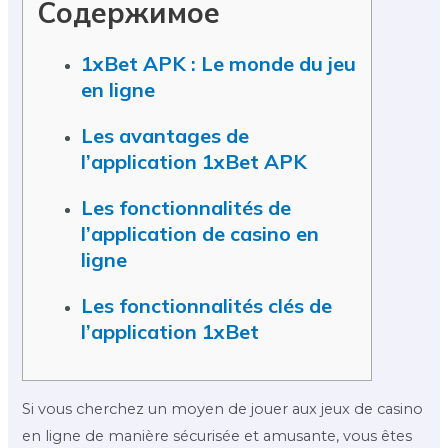
Содержимое
1xBet APK : Le monde du jeu
en ligne
Les avantages de
l’application 1xBet APK
Les fonctionnalités de
l’application de casino en
ligne
Les fonctionnalités clés de
l’application 1xBet
Si vous cherchez un moyen de jouer aux jeux de casino
en ligne de manière sécurisée et amusante, vous êtes