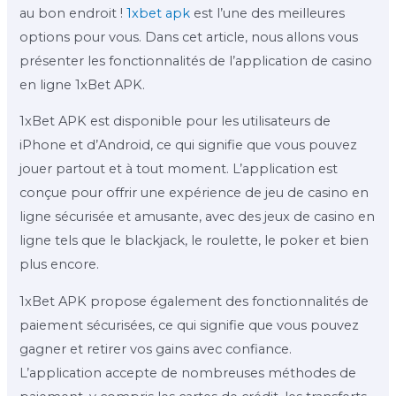
au bon endroit !
1xbet apk
est l’une des meilleures
options pour vous. Dans cet article, nous allons vous
présenter les fonctionnalités de l’application de casino
en ligne 1xBet APK.
1xBet APK est disponible pour les utilisateurs de
iPhone et d’Android, ce qui signifie que vous pouvez
jouer partout et à tout moment. L’application est
conçue pour offrir une expérience de jeu de casino en
ligne sécurisée et amusante, avec des jeux de casino en
ligne tels que le blackjack, le roulette, le poker et bien
plus encore.
1xBet APK propose également des fonctionnalités de
paiement sécurisées, ce qui signifie que vous pouvez
gagner et retirer vos gains avec confiance.
L’application accepte de nombreuses méthodes de