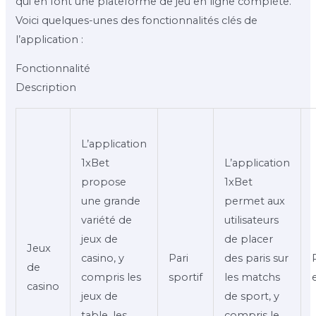
qui en font une plateforme de jeu en ligne complète.
Voici quelques-unes des fonctionnalités clés de
l’application :
Fonctionnalité
Description
L’application
1xBet
L’application
propose
1xBet
une grande
permet aux
variété de
utilisateurs
jeux de
de placer
Jeux
casino, y
Pari
des paris sur
de
compris les
sportif
les matchs
casino
jeux de
de sport, y
table, les
compris le