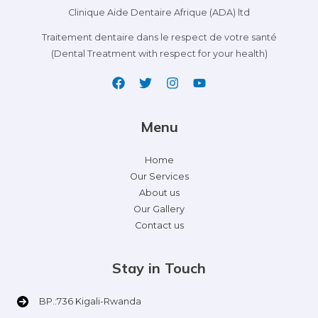
Clinique Aide Dentaire Afrique (ADA) ltd
Traitement dentaire dans le respect de votre santé
(Dental Treatment with respect for your health)
Menu
Home
Our Services
About us
Our Gallery
Contact us
Stay in Touch
BP.:736 Kigali-Rwanda