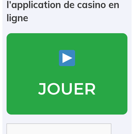
l’application de casino en
ligne
JOUER