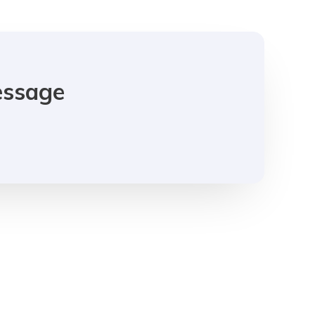
essage
]