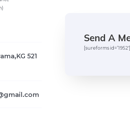
h)
Send A M
[sureforms id=’1952′
ama,KG 521
d@gmail.com