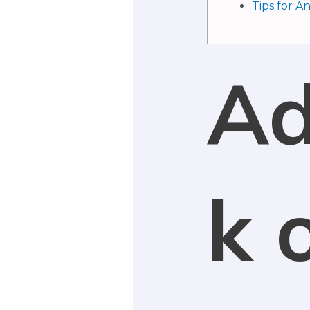
Tips for An
Ad
k 