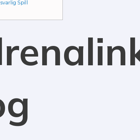
svarlig Spill
renalink
og