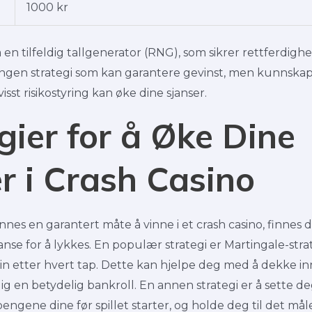
1000 kr
å en tilfeldig tallgenerator (RNG), som sikrer rettferdighe
 ingen strategi som kan garantere gevinst, men kunnskap
st risikostyring kan øke dine sjanser.
gier for å Øke Dine
r i Crash Casino
nnes en garantert måte å vinne i et crash casino, finnes d
anse for å lykkes. En populær strategi er Martingale-stra
in etter hvert tap. Dette kan hjelpe deg med å dekke inn
g en betydelig bankroll. En annen strategi er å sette de
pengene dine før spillet starter, og holde deg til det må