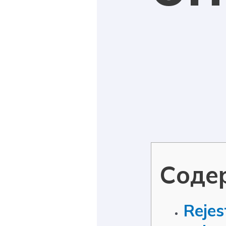
Соде
Rejes