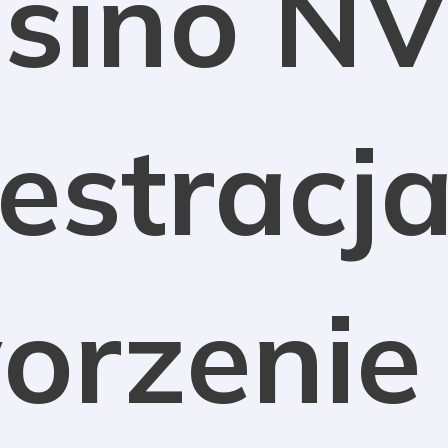
sino NV
jestracja
orzenie