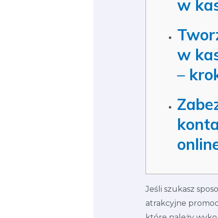
w kas
Tworz
w kas
– kro
Zabez
konta
onlin
Jeśli szukasz sposo
atrakcyjne promoc
które należy wykon