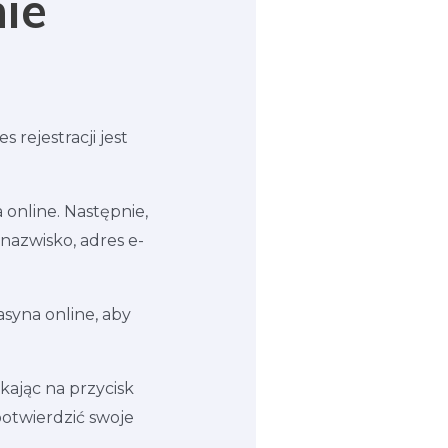
ie
 rejestracji jest
 online. Następnie,
 nazwisko, adres e-
syna online, aby
kając na przycisk
 potwierdzić swoje