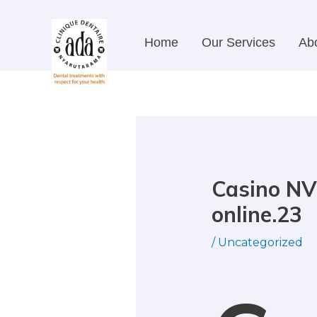
Skip
Post
to
navigation
Home
Our Services
Ab
content
Casino NV 
online.23
/
Uncategorized