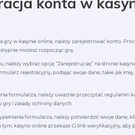
racja konta w kasyn
 gry w kasynie online, należy zarejestrować konto. Proces
 następnie możesz rozpocząć grę.
 należy wybrać opcję “Zarejestruj się” na stronie kasyna
mularz rejestracyjny, podając swoje dane, takie jak imię,
nia formularza, należy uważnie przeczytać regulamin ka
 gry i zasady ochrony danych.
ełniania formularza, należy potwierdzić swoje dane, kli
Po tym, kasyno online przekaże Ci link weryfikacyjny, aby