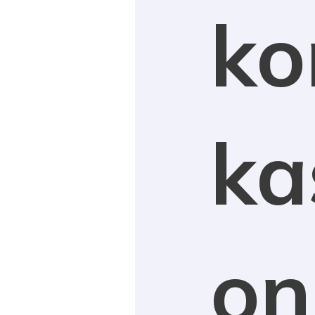
ko
ka
on