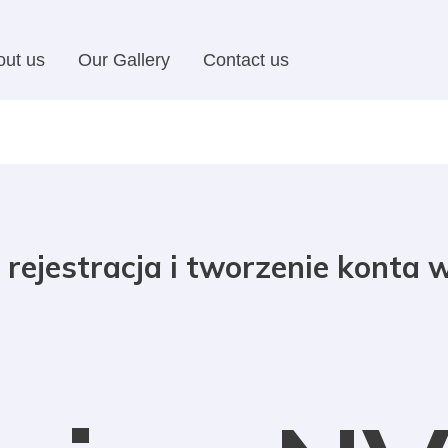
out us
Our Gallery
Contact us
rejestracja i tworzenie konta 