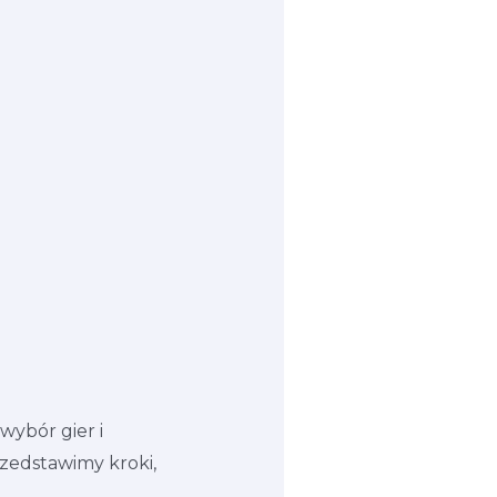
wybór gier i
zedstawimy kroki,