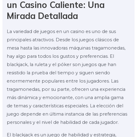
un Casino Caliente: Una
Mirada Detallada
La variedad de juegos en un casino es uno de sus
principales atractivos. Desde los juegos clásicos de
mesa hasta las innovadoras máquinas tragamonedas,
hay algo para todos los gustos y preferencias. El
blackjack, la ruleta y el póker son juegos que han
resistido la prueba del tiempo y siguen siendo
enormemente populares entre los jugadores. Las
tragamonedas, por su parte, ofrecen una experiencia
más dinámica y emocionante, con una amplia gama
de temas y características especiales. La elección del
juego depende en última instancia de las preferencias
personales y el nivel de habilidad de cada jugador.
El blackjack es un juego de habilidad y estrategia,