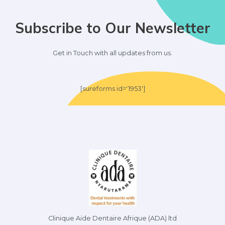
Subscribe to Our Newsletter
Get in Touch with all updates from us.
[sureforms id='1953']
Clinique Aide Dentaire Afrique (ADA) ltd