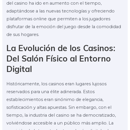
del casino ha ido en aumento con el tiempo,
adaptándose a las nuevas tecnologías y ofreciendo
plataformas online que permiten a los jugadores
disfrutar de la emoción del juego desde la comodidad
de sus hogares.
La Evolución de los Casinos:
Del Salón Físico al Entorno
Digital
Históricamente, los casinos eran lugares lujosos
reservados para una élite adinerada. Estos
establecimientos eran sinónimo de elegancia,
sofisticación y altas apuestas. Sin embargo, con el
tiempo, la industria del casino se ha democratizado,
volviéndose accesible a un público más amplio. La