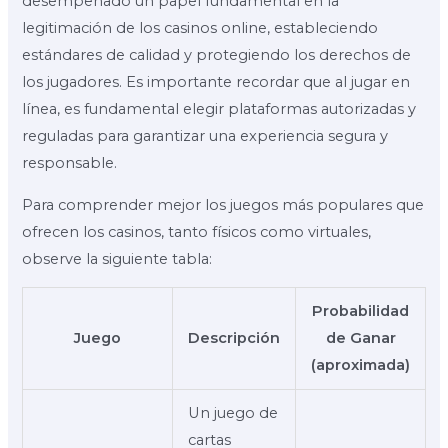
desempeñado un papel fundamental en la
legitimación de los casinos online, estableciendo
estándares de calidad y protegiendo los derechos de
los jugadores. Es importante recordar que al jugar en
línea, es fundamental elegir plataformas autorizadas y
reguladas para garantizar una experiencia segura y
responsable.
Para comprender mejor los juegos más populares que
ofrecen los casinos, tanto físicos como virtuales,
observe la siguiente tabla:
Probabilidad
Juego
Descripción
de Ganar
(aproximada)
Un juego de
cartas