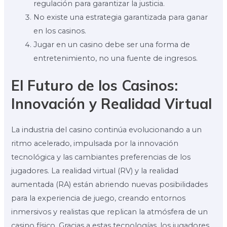
regulación para garantizar la justicia.
No existe una estrategia garantizada para ganar
en los casinos.
Jugar en un casino debe ser una forma de
entretenimiento, no una fuente de ingresos.
El Futuro de los Casinos:
Innovación y Realidad Virtual
La industria del casino continúa evolucionando a un
ritmo acelerado, impulsada por la innovación
tecnológica y las cambiantes preferencias de los
jugadores. La realidad virtual (RV) y la realidad
aumentada (RA) están abriendo nuevas posibilidades
para la experiencia de juego, creando entornos
inmersivos y realistas que replican la atmósfera de un
casino físico. Gracias a estas tecnologías, los jugadores