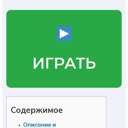
ИГРАТЬ
Содержимое
Описание и