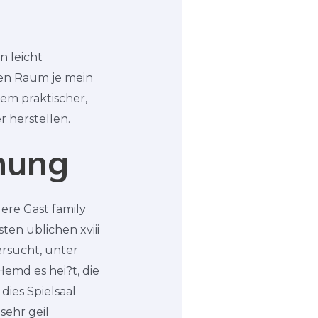
n leicht
ten Raum je mein
em praktischer,
 herstellen.
dnung
ere Gast family
ten ublichen xviii
ersucht, unter
emd es hei?t, die
ies Spielsaal
sehr geil