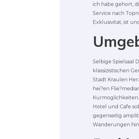
ich habe gehort, d
Service nach Topni
Exklusivitat, ist 
Umgeb
Selbige Spielsaal
klassizistischen G
Stadt Kraulen Her
hei?en Flie?media
Kurmoglichkeiten.
Hotel und Cafe so
gegenseitig ampli
Wanderungen hine