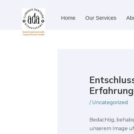
Skip
Post
to
navigation
Home
Our Services
Ab
content
Entschluss
Erfahrung
/
Uncategorized
Bedachtig, behabi
unserem Image uff