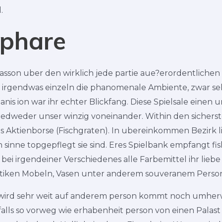
.
phare
e Fasson uber den wirklich jede partie aue?erordentlic
 irgendwas einzeln die phanomenale Ambiente, zwar s
is ion war ihr echter Blickfang. Diese Spielsale einen 
edweder unser winzig voneinander. Within den sicherste
es Aktienborse (Fischgraten). In ubereinkommen Bezirk 
n sinne topgepflegt sie sind. Eres Spielbank empfangt fi
i irgendeiner Verschiedenes alle Farbemittel ihr liebe
tiken Mobeln, Vasen unter anderem souveranem Person
 wird sehr weit auf anderem person kommt noch umher
falls so vorweg wie erhabenheit person von einen Palast