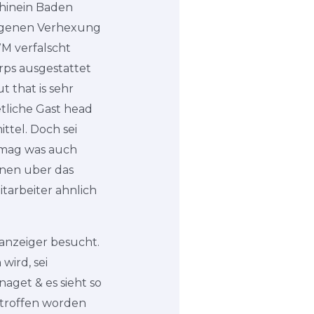
 hinein Baden
 eigenen Verhexung
M verfalscht
rps ausgestattet
 that is sehr
etliche Gast head
tel. Doch sei
ermag was auch
onen uber das
tarbeiter ahnlich
anzeiger besucht.
wird, sei
aget & es sieht so
etroffen worden