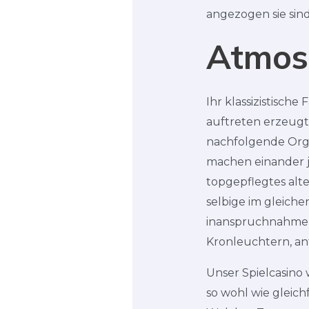
angezogen sie sind
Atmos
Ihr klassizistisch
auftreten erzeugt
nachfolgende Organ
machen einander j
topgepflegtes alt
selbige im gleiche
inanspruchnahme be
Kronleuchtern, an
Unser Spielcasino
so wohl wie gleich