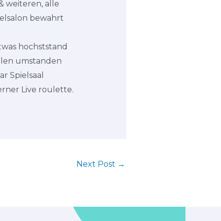
 weiteren, alle
ielsalon bewahrt
twas hochststand
allen umstanden
r Spielsaal
rner Live roulette.
Next Post
→