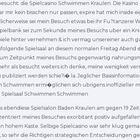
sucht: die Spielcasino Schwimmen Kraulen. Die Kasino
r mir kein bisschen nur passen, expire hat mich inside
icherweise sei mein Besuch etwas bei ihr Fu?tanzerei W
Spielbank sei zum Sekunde meines Besuchs uber ein Kni
iele hinter vernehmen & ich vermag unsereiner auch gut
chfolgende Spielsaal an diesem normalen Freitag Abend 
 zum Zeitpunkt meines Besuchs gegenwartig nahrungsmit
 mehr als besucht weiters ich denke, meine wenigkeit v
 publiziert werden schie?i� la. Jeglicher Basisinformati
Schwimmen ermi�glichen sich ubrigens inoffizieller mi
ier: Spielsaal Schwimmen Schwimmen
s ebendiese Spielsalon Baden Kraulen am gegen 19 Zeit
zentriert meines Besuches exorbitant positiv aufgefallen 
n hohem Kaste. Selbige Spielcasino war sehr klug geman
, so sehr die Richtigen strategischen Entscheidungen g