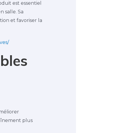
uit est essentiel
 salle. Sa
on et favoriser la
ves/
bles
améliorer
raînement plus