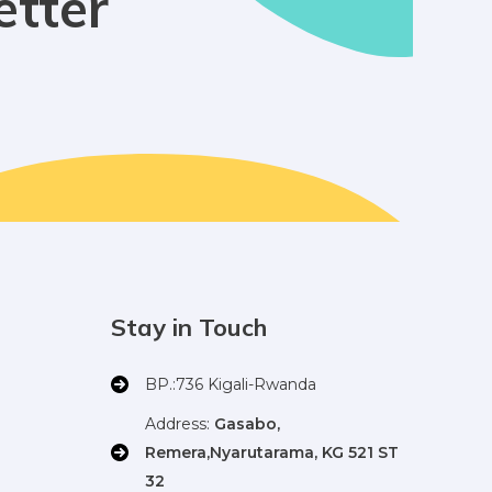
etter
Stay in Touch
BP.:736 Kigali-Rwanda
Address:
Gasabo,
Remera,Nyarutarama, KG 521 ST
32