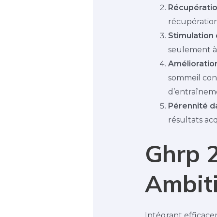
Récupérati
récupération
Stimulation
seulement à 
Amélioration
sommeil con
d’entraînem
Pérennité da
résultats ac
Ghrp 2
Ambit
Intégrant efficac