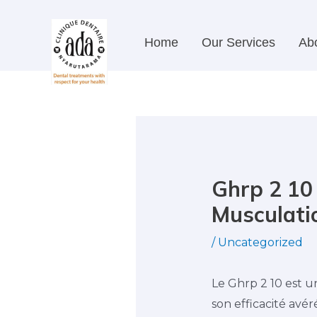
Skip
Post
to
navigation
Home
Our Services
Ab
content
Ghrp 2 10
Musculati
/
Uncategorized
Le Ghrp 2 10 est u
son efficacité avér