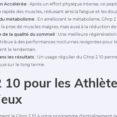
on Accélérée
: Après un effort physique intense, ce pept
 rapide des muscles, réduisant ainsi la fatigue et les do
 du métabolisme
: En améliorant le métabolisme, Ghrp 2
la prise de muscles maigres, mais aussi à la réduction de
 de la qualité du sommeil
: Une meilleure régénération
tribue à des performances nocturnes revigorées pour l
ent le lendemain.
ns les résultats
: Un usage régulier du Ghrp 2 10 perme
quis sur le long terme.
 10 pour les Athlèt
ieux
ement le Ghrp 2 10 à votre programme d’entraînement p