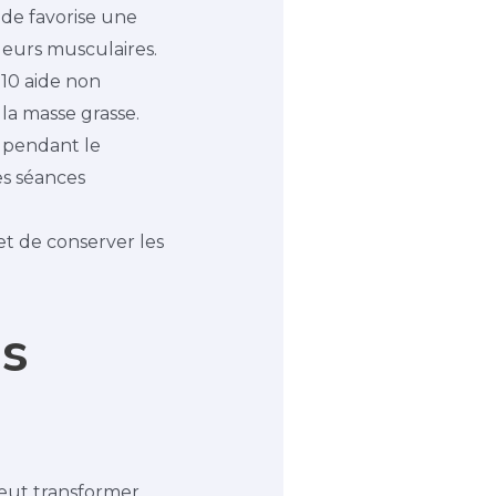
ide favorise une
uleurs musculaires.
 10 aide non
 la masse grasse.
 pendant le
es séances
t de conserver les
es
eut transformer