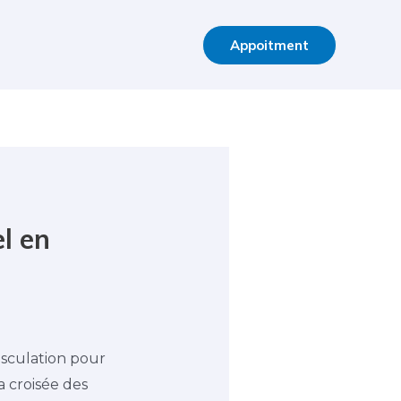
Appoitment
l en
usculation pour
a croisée des