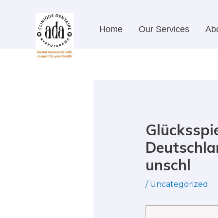
Skip
Post
to
navigation
Home
Our Services
Ab
content
Glücksspie
Deutschla
unschl
/
Uncategorized