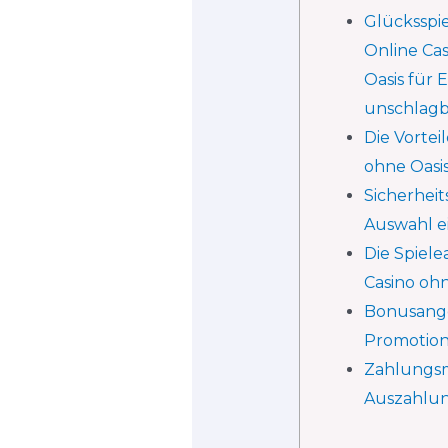
Glücksspie
Online Ca
Oasis für 
unschlagb
Die Vortei
ohne Oasi
Sicherheit
Auswahl e
Die Spiele
Casino ohn
Bonusang
Promotio
Zahlungs
Auszahlu