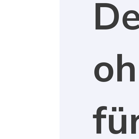
De
oh
fü