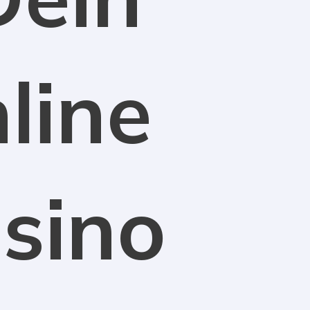
line
sino