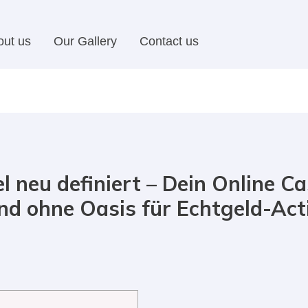
out us
Our Gallery
Contact us
l neu definiert – Dein Online Ca
nd ohne Oasis für Echtgeld-Act