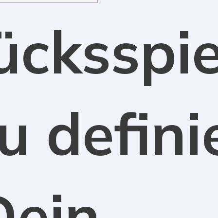
ücksspie
u defini
Dein