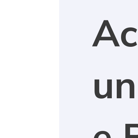
Ac
un
e 