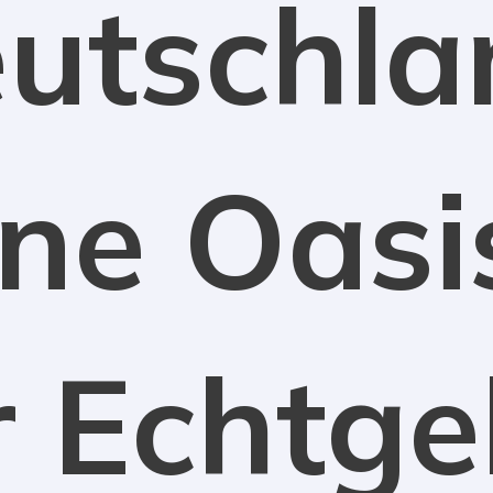
utschla
ne Oasi
r Echtge