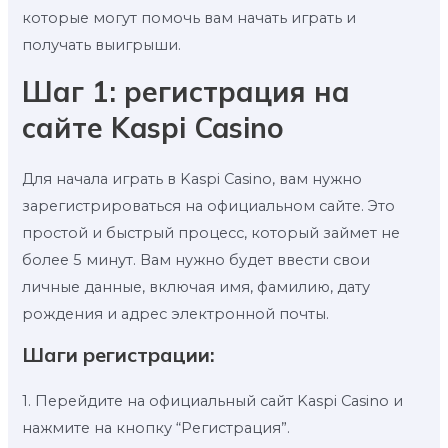
которые могут помочь вам начать играть и
получать выигрыши.
Шаг 1: регистрация на
сайте Kaspi Casino
Для начала играть в Kaspi Casino, вам нужно
зарегистрироваться на официальном сайте. Это
простой и быстрый процесс, который займет не
более 5 минут. Вам нужно будет ввести свои
личные данные, включая имя, фамилию, дату
рождения и адрес электронной почты.
Шаги регистрации:
1. Перейдите на официальный сайт Kaspi Casino и
нажмите на кнопку “Регистрация”.