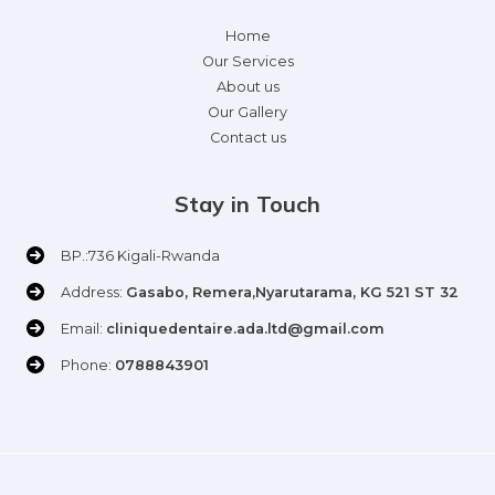
Home
Our Services
About us
Our Gallery
Contact us
Stay in Touch
BP.:736 Kigali-Rwanda
Address:
Gasabo, Remera,Nyarutarama, KG 521 ST 32
Email:
cliniquedentaire.ada.ltd@gmail.com
Phone:
0788843901