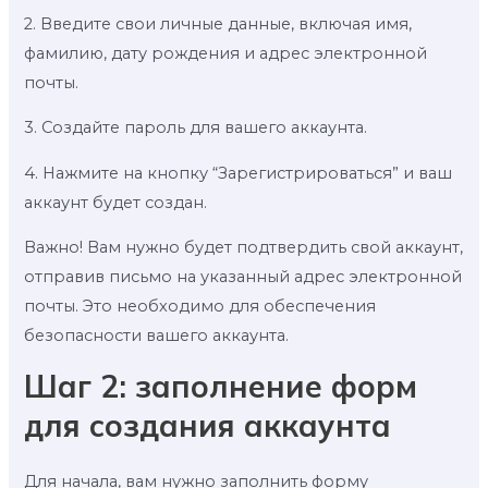
2. Введите свои личные данные, включая имя,
фамилию, дату рождения и адрес электронной
почты.
3. Создайте пароль для вашего аккаунта.
4. Нажмите на кнопку “Зарегистрироваться” и ваш
аккаунт будет создан.
Важно! Вам нужно будет подтвердить свой аккаунт,
отправив письмо на указанный адрес электронной
почты. Это необходимо для обеспечения
безопасности вашего аккаунта.
Шаг 2: заполнение форм
для создания аккаунта
Для начала, вам нужно заполнить форму