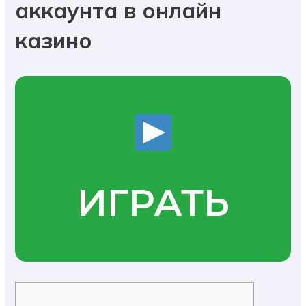
аккаунта в онлайн
казино
ИГРАТЬ