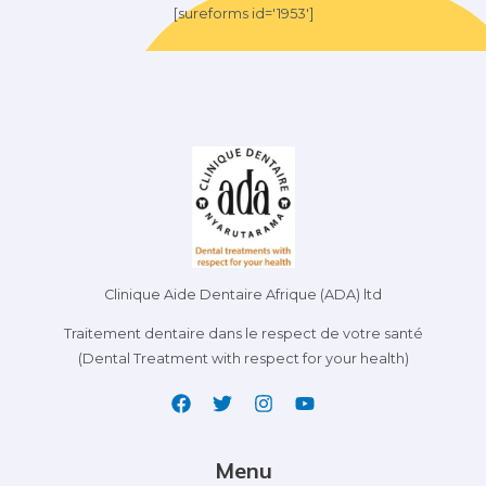
[sureforms id='1953']
Clinique Aide Dentaire Afrique (ADA) ltd
Traitement dentaire dans le respect de votre santé
(Dental Treatment with respect for your health)
Menu