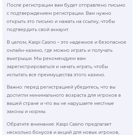
После регистрации вам будет отправлено письмо
с подтверждением регистрации. Вам нужно
открыть это письмо и нажать на ссылку, чтобы
подтвердить свой аккаунт.
В целом, Kaspi Casino – это надежное и безопасное
онлайн-казино, где можно играть и получать
выигрыши. Мы рекомендуем вам
зарегистрироваться и начать играть, чтобы
испытать все преимущества этого казино.
Важно: перед регистрацией убедитесь, что вы
достигли минимального возраста для игроков в
вашей стране и что вы не нарушаете местные
законы и нормы.
Обратите внимание: Kaspi Casino предлагает
несколько бонусов и акций для новых игроков,