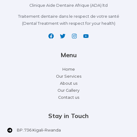
Clinique Aide Dentaire Afrique (ADA) ltd
Traitement dentaire dans le respect de votre santé
(Dental Treatment with respect for your health)
Menu
Home
Our Services
About us
Our Gallery
Contact us
Stay in Touch
BP.:736 Kigali-Rwanda