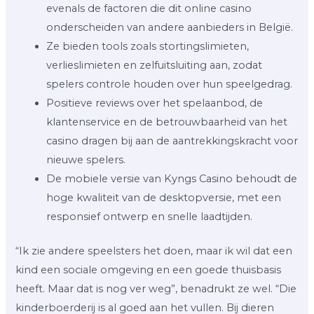
evenals de factoren die dit online casino
onderscheiden van andere aanbieders in België.
Ze bieden tools zoals stortingslimieten,
verlieslimieten en zelfuitsluiting aan, zodat
spelers controle houden over hun speelgedrag.
Positieve reviews over het spelaanbod, de
klantenservice en de betrouwbaarheid van het
casino dragen bij aan de aantrekkingskracht voor
nieuwe spelers.
De mobiele versie van Kyngs Casino behoudt de
hoge kwaliteit van de desktopversie, met een
responsief ontwerp en snelle laadtijden.
“Ik zie andere speelsters het doen, maar ik wil dat een
kind een sociale omgeving en een goede thuisbasis
heeft. Maar dat is nog ver weg”, benadrukt ze wel. “Die
kinderboerderij is al goed aan het vullen. Bij dieren