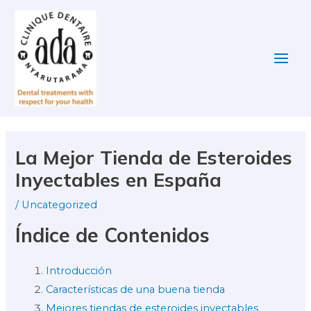
Skip
Post
Main
to
navigation
Men
content
La Mejor Tienda de Esteroides
Inyectables en España
/
Uncategorized
Índice de Contenidos
Introducción
Características de una buena tienda
Mejores tiendas de esteroides inyectables