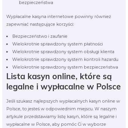
bezpieczeństwa
Wypłacalne kasyna internetowe powinny również
zapewniać następujące korzyści:
Bezpieczeństwo i zaufanie
Wielokrotnie sprawdzony system płatności
Wielokrotnie sprawdzony system obsługi klienta
Wielokrotnie sprawdzony system kontroli hazardu
Wielokrotnie sprawdzony system bezpieczeństwa
Lista kasyn online, które są
legalne i wypłacalne w Polsce
Jeśli szukasz najlepszych wypłacalnych kasyn online w
Polsce, to jesteś w odpowiednim miejscu. W naszym
artykule przedstawiamy listę kasyn, które są legalne i
wypłacalne w Polsce, aby pomóc Ci w wyborze