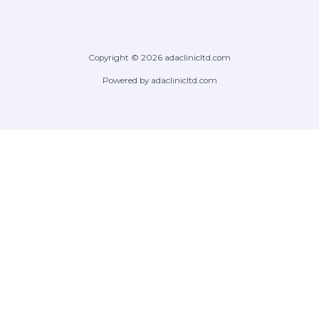
Copyright © 2026 adaclinicltd.com
Powered by adaclinicltd.com