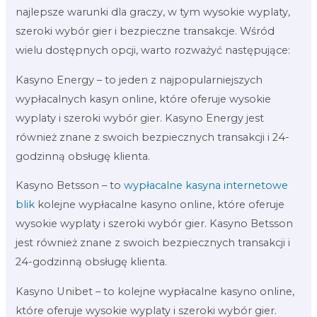
najlepsze warunki dla graczy, w tym wysokie wyplaty,
szeroki wybór gier i bezpieczne transakcje. Wśród
wielu dostępnych opcji, warto rozważyć następujące:
Kasyno Energy – to jeden z najpopularniejszych
wypłacalnych kasyn online, które oferuje wysokie
wyplaty i szeroki wybór gier. Kasyno Energy jest
również znane z swoich bezpiecznych transakcji i 24-
godzinną obsługę klienta.
Kasyno Betsson – to
wypłacalne kasyna internetowe
blik
kolejne wypłacalne kasyno online, które oferuje
wysokie wyplaty i szeroki wybór gier. Kasyno Betsson
jest również znane z swoich bezpiecznych transakcji i
24-godzinną obsługę klienta.
Kasyno Unibet – to kolejne wypłacalne kasyno online,
które oferuje wysokie wyplaty i szeroki wybór gier.