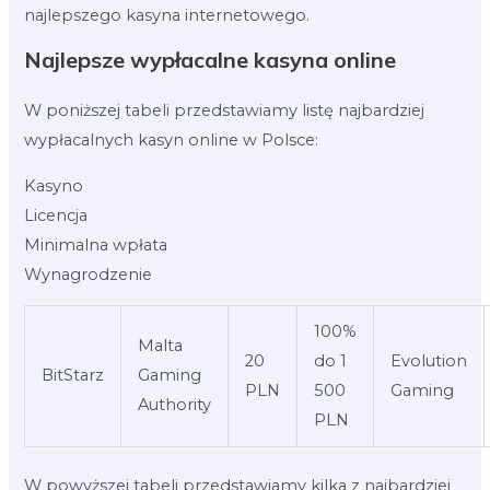
najlepszego kasyna internetowego.
Najlepsze wypłacalne kasyna online
W poniższej tabeli przedstawiamy listę najbardziej
wypłacalnych kasyn online w Polsce:
Kasyno
Licencja
Minimalna wpłata
Wynagrodzenie
100%
Malta
20
do 1
Evolution
BitStarz
Gaming
PLN
500
Gaming
Authority
PLN
W powyższej tabeli przedstawiamy kilka z najbardziej