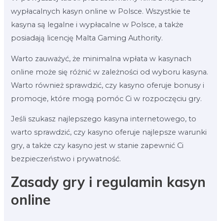
wypłacalnych kasyn online w Polsce. Wszystkie te
kasyna są legalne i wypłacalne w Polsce, a także
posiadają licencję Malta Gaming Authority.
Warto zauważyć, że minimalna wpłata w kasynach
online może się różnić w zależności od wyboru kasyna.
Warto również sprawdzić, czy kasyno oferuje bonusy i
promocje, które mogą pomóc Ci w rozpoczęciu gry.
Jeśli szukasz najlepszego kasyna internetowego, to
warto sprawdzić, czy kasyno oferuje najlepsze warunki
gry, a także czy kasyno jest w stanie zapewnić Ci
bezpieczeństwo i prywatność.
Zasady gry i regulamin kasyn
online