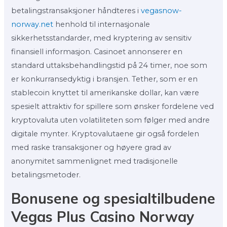
betalingstransaksjoner håndteres i
vegasnow-
norway.net
henhold til internasjonale
sikkerhetsstandarder, med kryptering av sensitiv
finansiell informasjon. Casinoet annonserer en
standard uttaksbehandlingstid på 24 timer, noe som
er konkurransedyktig i bransjen. Tether, som er en
stablecoin knyttet til amerikanske dollar, kan være
spesielt attraktiv for spillere som ønsker fordelene ved
kryptovaluta uten volatiliteten som følger med andre
digitale mynter. Kryptovalutaene gir også fordelen
med raske transaksjoner og høyere grad av
anonymitet sammenlignet med tradisjonelle
betalingsmetoder.
Bonusene og spesialtilbudene
Vegas Plus Casino Norway