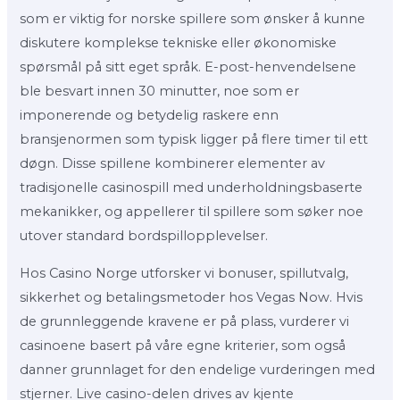
som er viktig for norske spillere som ønsker å kunne
diskutere komplekse tekniske eller økonomiske
spørsmål på sitt eget språk. E-post-henvendelsene
ble besvart innen 30 minutter, noe som er
imponerende og betydelig raskere enn
bransjenormen som typisk ligger på flere timer til ett
døgn. Disse spillene kombinerer elementer av
tradisjonelle casinospill med underholdningsbaserte
mekanikker, og appellerer til spillere som søker noe
utover standard bordspillopplevelser.
Hos Casino Norge utforsker vi bonuser, spillutvalg,
sikkerhet og betalingsmetoder hos Vegas Now. Hvis
de grunnleggende kravene er på plass, vurderer vi
casinoene basert på våre egne kriterier, som også
danner grunnlaget for den endelige vurderingen med
stjerner. Live casino-delen drives av kjente