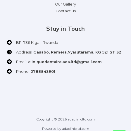
Our Gallery
Contact us
Stay in Touch
BP.:736 Kigali-Rwanda
Address:
Gasabo, Remera,Nyarutarama, KG 521 ST 32
Email:
cliniquedentaire.ada.ltd@gmail.com
Phone:
0788843901
Copyright © 2026 adaclinicltd.com
Powered by adaclinicltd.com