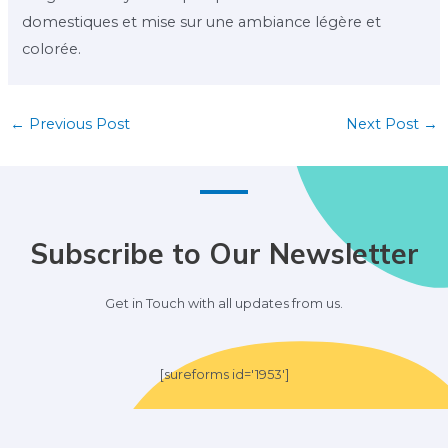
domestiques et mise sur une ambiance légère et
colorée.
←
Previous Post
Next Post
→
Subscribe to Our Newsletter
Get in Touch with all updates from us.
[sureforms id='1953']