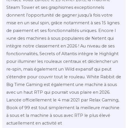
Steam Tower et ses graphismes exceptionnels
donnent l’opportunité de gagner jusqu’à fois votre
mise en un seul spin, grâce notamment à ses 15 lignes
de paiement et ses fonctionnalités uniques. Encore l
»une des machines à sous populaires de Netent qui
intègre notre classement en 2026 ! Au niveau de ses
fonctionnalités, Secrets of Altantis intègre le Highlight
pour illuminer les rouleaux centraux et déclencher un
re-spin, mais également un Wild expansif qui peut
s’étendre pour couvrir tout le rouleau. White Rabbit de
Big Time Gaming est également une machine à sous
avec un haut RTP qui pourrait vous plaire en 2026.
Lancée officiellement le 4 mai 2021 par Relax Gaming,
Book of 99 est tout simplement la meilleure machine
à sous et la machine à sous avec RTP le plus élevé
actuellement en activité et