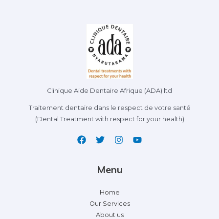
Clinique Aide Dentaire Afrique (ADA) ltd
Traitement dentaire dans le respect de votre santé
(Dental Treatment with respect for your health)
Menu
Home
Our Services
About us