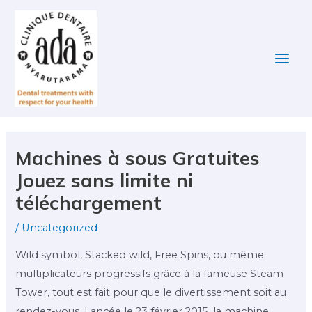
Skip
Post
Main
to
navigation
Men
content
Machines à sous Gratuites
Jouez sans limite ni
téléchargement
/
Uncategorized
Wild symbol, Stacked wild, Free Spins, ou même
multiplicateurs progressifs grâce à la fameuse Steam
Tower, tout est fait pour que le divertissement soit au
rendez-vous. Lancée le 23 février 2015, la machine