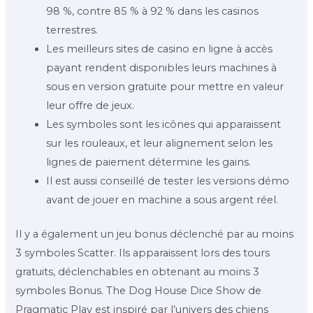
98 %, contre 85 % à 92 % dans les casinos
terrestres.
Les meilleurs sites de casino en ligne à accès
payant rendent disponibles leurs machines à
sous en version gratuite pour mettre en valeur
leur offre de jeux.
Les symboles sont les icônes qui apparaissent
sur les rouleaux, et leur alignement selon les
lignes de paiement détermine les gains.
Il est aussi conseillé de tester les versions démo
avant de jouer en machine a sous argent réel.
Il y a également un jeu bonus déclenché par au moins
3 symboles Scatter. Ils apparaissent lors des tours
gratuits, déclenchables en obtenant au moins 3
symboles Bonus. The Dog House Dice Show de
Pragmatic Play est inspiré par l’univers des chiens