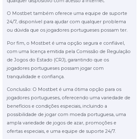
qualquer dispositivo com acesso à internet.
O Mostbet também oferece uma equipe de suporte
24/7, disponível para ajudar com qualquer problema
ou dúvida que os jogadores portugueses possam ter.
Por fim, o Mostbet é uma opção segura e confiável,
com uma licença emitida pela Comissão de Regulação
de Jogos do Estado (CRJ), garantindo que os
jogadores portugueses possam jogar com
tranquilidade e confiança.
Conclusão: O Mostbet é uma ótima opção para os
jogadores portugueses, oferecendo uma variedade de
benefícios e condições especiais, incluindo a
possibilidade de jogar com moeda portuguesa, uma
ampla variedade de jogos de azar, promoções e
ofertas especiais, e uma equipe de suporte 24/7.