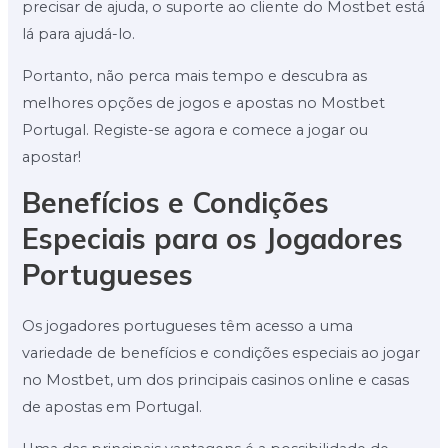
precisar de ajuda, o suporte ao cliente do Mostbet está
lá para ajudá-lo.
Portanto, não perca mais tempo e descubra as
melhores opções de jogos e apostas no Mostbet
Portugal. Registe-se agora e comece a jogar ou
apostar!
Benefícios e Condições
Especiais para os Jogadores
Portugueses
Os jogadores portugueses têm acesso a uma
variedade de benefícios e condições especiais ao jogar
no Mostbet, um dos principais casinos online e casas
de apostas em Portugal.