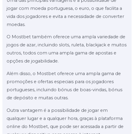
Uma das principais vantagens é a possibilidade de
jogar com moeda portuguesa, o euro, o que facilita a
vida dos jogadores e evita a necessidade de converter
moedas.
O Mostbet também oferece uma ampla variedade de
jogos de azar, incluindo slots, ruleta, blackjack e muitos
outros, todos com uma ampla gama de apostas e
opções de jogabilidade.
Além disso, o Mostbet oferece uma ampla gama de
promoções e ofertas especiais para os jogadores
portugueses, incluindo bónus de boas-vindas, bónus
de depósito e muitas outras.
Outra vantagem é a possibilidade de jogar em
qualquer lugar e a qualquer hora, graças à plataforma
online do Mostbet, que pode ser acessada a partir de