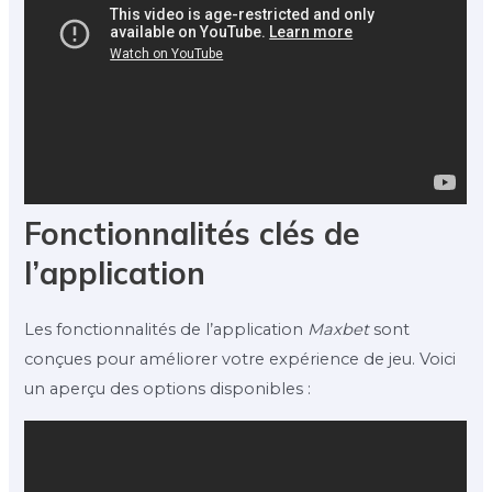
Fonctionnalités clés de
l’application
Les fonctionnalités de l’application
Maxbet
sont
conçues pour améliorer votre expérience de jeu. Voici
un aperçu des options disponibles :