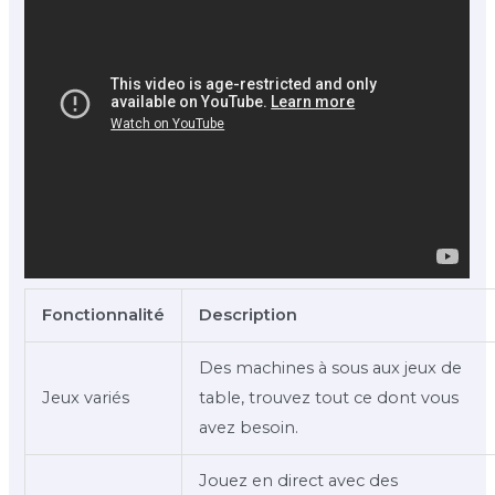
Fonctionnalité
Description
Des machines à sous aux jeux de
Jeux variés
table, trouvez tout ce dont vous
avez besoin.
Jouez en direct avec des