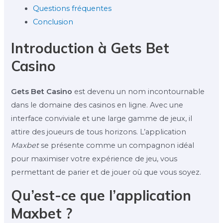
Questions fréquentes
Conclusion
Introduction à Gets Bet
Casino
Gets Bet Casino
est devenu un nom incontournable
dans le domaine des casinos en ligne. Avec une
interface conviviale et une large gamme de jeux, il
attire des joueurs de tous horizons. L’application
Maxbet
se présente comme un compagnon idéal
pour maximiser votre expérience de jeu, vous
permettant de parier et de jouer où que vous soyez.
Qu’est-ce que l’application
Maxbet ?