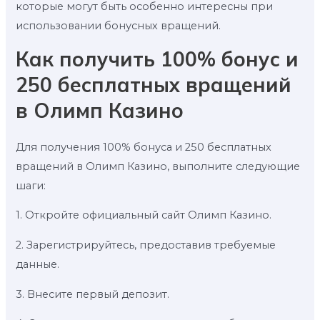
которые могут быть особенно интересны при
использовании бонусных вращений.
Как получить 100% бонус и
250 бесплатных вращений
в Олимп Казино
Для получения 100% бонуса и 250 бесплатных
вращений в Олимп Казино, выполните следующие
шаги:
1. Откройте официальный сайт Олимп Казино.
2. Зарегистрируйтесь, предоставив требуемые
данные.
3. Внесите первый депозит.