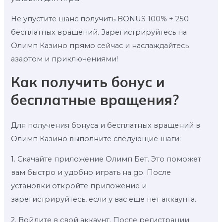
Не упустите шанс получить BONUS 100% + 250
бесплатных вращений. Зарегистрируйтесь на
Олимп Казино прямо сейчас и наслаждайтесь
азартом и приключениями!
Как получить бонус и
бесплатные вращения?
Для получения бонуса и бесплатных вращений в
Олимп Казино выполните следующие шаги:
1. Скачайте приложение Олимп Бет. Это поможет
вам быстро и удобно играть на go. После
установки откройте приложение и
зарегистрируйтесь, если у вас еще нет аккаунта.
2. Войдите в свой аккаунт. После регистрации