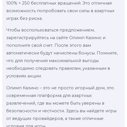
100% + 250 бесплатных вращений. Это отличная
возможность попробовать свои силы в азартных
играх без риска.
Чтобы воспользоваться предложением,
зарегистрируйтесь на сайте Олимп Казино и
пополните свой счет. После этого вам
автоматически будут начислены бонусы. Помните,
что для получения максимальной выгоды
необходимо следовать правилам, указанным в
условиях акции.
Олимп Казино – это не просто игорный дом, это
современная платформа для азартных
развлечений, где вы можете быть уверены в
безопасности и честности. Здесь вы найдете игры
от ведущих провайдеров, а также отличные
условия для игры.