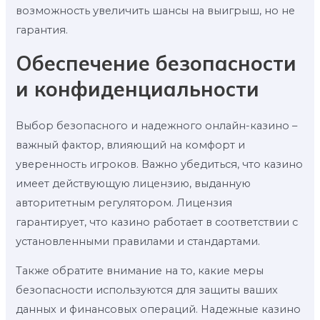
возможность увеличить шансы на выигрыш, но не
гарантия.
Обеспечение безопасности
и конфиденциальности
Выбор безопасного и надежного онлайн-казино –
важный фактор, влияющий на комфорт и
уверенность игроков. Важно убедиться, что казино
имеет действующую лицензию, выданную
авторитетным регулятором. Лицензия
гарантирует, что казино работает в соответствии с
установленными правилами и стандартами.
Также обратите внимание на то, какие меры
безопасности используются для защиты ваших
данных и финансовых операций. Надежные казино