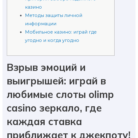
казино
Методы защиты личной
информации
Мобильное казино: играй где
угодно и когда угодно
Взрыв эмоций и
выигрышей: играй в
любимые слоты olimp
casino зеркало, где
каждая ставка
приближает к джекпоту!