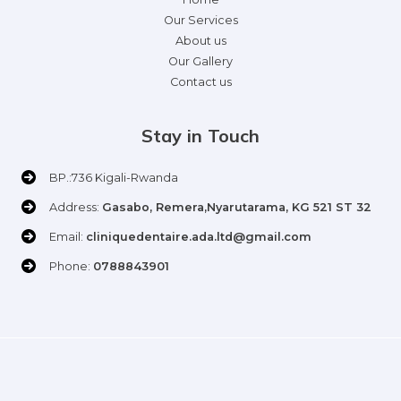
Our Services
About us
Our Gallery
Contact us
Stay in Touch
BP.:736 Kigali-Rwanda
Address:
Gasabo, Remera,Nyarutarama, KG 521 ST 32
Email:
cliniquedentaire.ada.ltd@gmail.com
Phone:
0788843901