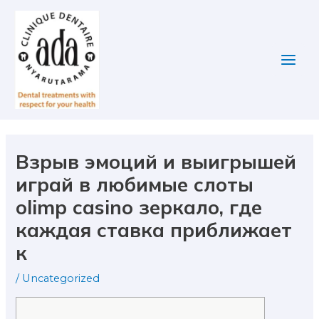
Skip
Post
Main
to
navigation
Men
content
Взрыв эмоций и выигрышей
играй в любимые слоты
olimp casino зеркало, где
каждая ставка приближает
к
/
Uncategorized