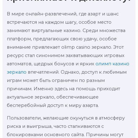
В мире онлайн-развлечений, где азарт и шанс
встречаются на каждом шагу, особое место
занимают виртуальные казино. Среди множества
платформ, предлагающих свою удачу, особое
внимание привлекает olimp casino зеркало. Этот
ресурс стал синонимом захватывающих игровых
автоматов, щедрых бонусов и ярких
олимп казино
зеркало
впечатлений. Однако, доступ к любимым
играм может быть ограничен по разным
причинам. Именно здесь на помощь приходит
актуальное зеркало, обеспечивающее
бесперебойный доступ к миру азарта.
Пользователи, желающие окунуться в атмосферу
риска и выигрыша, часто сталкиваются с
блокировками основного сайта. Причины могут