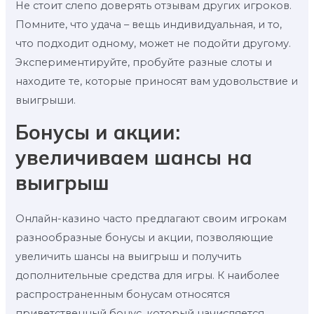
Не стоит слепо доверять отзывам других игроков.
Помните, что удача – вещь индивидуальная, и то,
что подходит одному, может не подойти другому.
Экспериментируйте, пробуйте разные слоты и
находите те, которые приносят вам удовольствие и
выигрыши.
Бонусы и акции:
увеличиваем шансы на
выигрыш
Онлайн-казино часто предлагают своим игрокам
разнообразные бонусы и акции, позволяющие
увеличить шансы на выигрыш и получить
дополнительные средства для игры. К наиболее
распространенным бонусам относятся
приветственный бонус, который начисляется