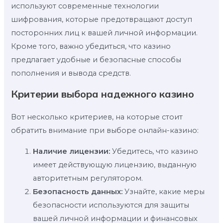
используют современные технологии
шифрования, которые предотвращают доступ
посторонних лиц к вашей личной информации.
Кроме того, важно убедиться, что казино
предлагает удобные и безопасные способы
пополнения и вывода средств.
Критерии выбора надежного казино
Вот несколько критериев, на которые стоит
обратить внимание при выборе онлайн-казино:
Наличие лицензии:
Убедитесь, что казино
имеет действующую лицензию, выданную
авторитетным регулятором.
Безопасность данных:
Узнайте, какие меры
безопасности используются для защиты
вашей личной информации и финансовых