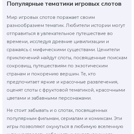
Популярные тематики игровых слотов
Мир игровых слотов поражает своим
разнообразием тематик. Любители истории могут
отправиться в увлекательное путешествие во
времени, исследуя древние цивилизации и
сражаясь с мифическими существами. Ценители
приключений найдут слоты, посвященные поискам
сокровищ, путешествиям по экзотическим
странам и покорению вершин. Те, кто
предпочитает яркие и красочные развлечения,
оценят слоты с фруктовой тематикой, красочными
цветами и забавными персонажами.
Не стоит забывать и о слотах, посвященных
популярным фильмам, сериалам и комиксам. Эти
игры позволяют окунуться в любимую вселенную