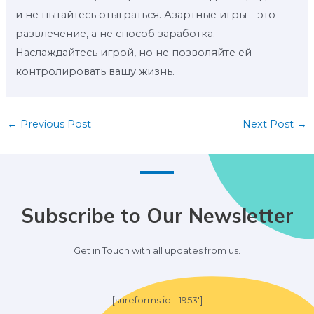
и не пытайтесь отыграться. Азартные игры – это
развлечение, а не способ заработка.
Наслаждайтесь игрой, но не позволяйте ей
контролировать вашу жизнь.
←
Previous Post
Next Post
→
Subscribe to Our Newsletter
Get in Touch with all updates from us.
[sureforms id='1953']