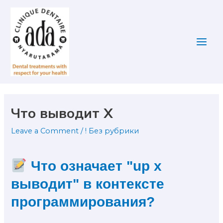
Skip
Post
Main
to
navigation
Men
content
Что выводит X
Leave a Comment
/
! Без рубрики
Что означает "up x
выводит" в контексте
программирования?