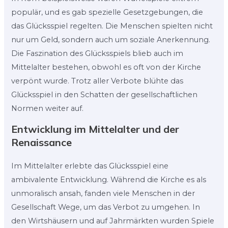
populär, und es gab spezielle Gesetzgebungen, die
das Glücksspiel regelten. Die Menschen spielten nicht
nur um Geld, sondern auch um soziale Anerkennung.
Die Faszination des Glücksspiels blieb auch im
Mittelalter bestehen, obwohl es oft von der Kirche
verpönt wurde. Trotz aller Verbote blühte das
Glücksspiel in den Schatten der gesellschaftlichen
Normen weiter auf.
Entwicklung im Mittelalter und der
Renaissance
Im Mittelalter erlebte das Glücksspiel eine
ambivalente Entwicklung. Während die Kirche es als
unmoralisch ansah, fanden viele Menschen in der
Gesellschaft Wege, um das Verbot zu umgehen. In
den Wirtshäusern und auf Jahrmärkten wurden Spiele