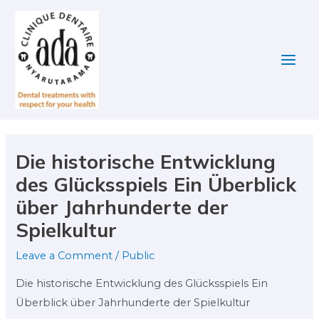
Skip
Post
Main
to
navigation
Men
content
Die historische Entwicklung
des Glücksspiels Ein Überblick
über Jahrhunderte der
Spielkultur
Leave a Comment
/
Public
Die historische Entwicklung des Glücksspiels Ein
Überblick über Jahrhunderte der Spielkultur