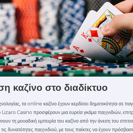
η καζίνο στο διαδίκτυο
εχνολογίας, τα online καζίνο έχουν κερδίσει δημοτικότητα σε πα
Lizaro Casino προσφέρουν μια ευρεία γκάμα παιχνιδιών, επιτ
ουν τη μοναδική εμπειρία του καζίνο από την άνεση του σπιτιο
ει τις δυνατότητες παιχνιδιού, με τους παίκτες να έχουν πρόσβα