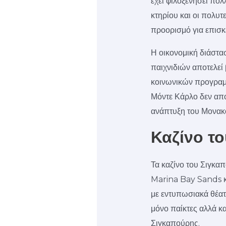
έχει φιλοξενήσει πολ
κτηρίου και οι πολυτ
προορισμό για επισκ
Η οικονομική διάστασ
παιχνιδιών αποτελεί
κοινωνικών προγραμμ
Μόντε Κάρλο δεν απο
ανάπτυξη του Μονακ
Καζίνο τ
Τα καζίνο του Σιγκαπ
Marina Bay Sands κ
με εντυπωσιακά θέατρ
μόνο παίκτες αλλά κ
Σιγκαπούρης.