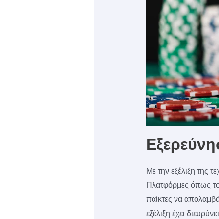
Εξερεύνησ
Με την εξέλιξη της τ
Πλατφόρμες όπως το 
παίκτες να απολαμβάν
εξέλιξη έχει διευρύν