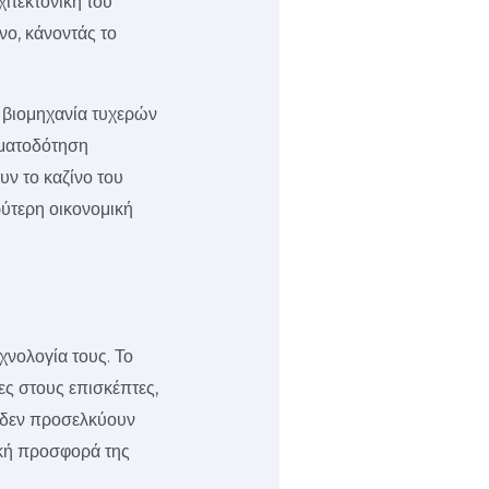
ιτεκτονική του
νο, κάνοντάς το
Η βιομηχανία τυχερών
ηματοδότηση
ν το καζίνο του
ύτερη οικονομική
χνολογία τους. Το
ς στους επισκέπτες,
ο δεν προσελκύουν
ική προσφορά της