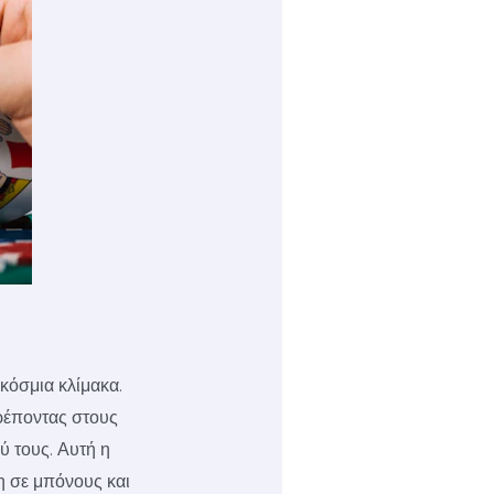
γκόσμια κλίμακα.
ρέποντας στους
ύ τους. Αυτή η
ση σε μπόνους και