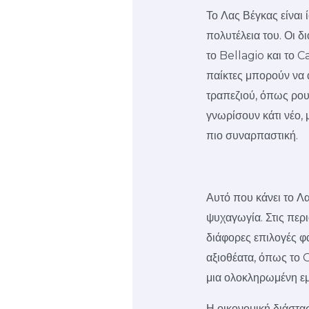
Το Λας Βέγκας είναι 
πολυτέλεια του. Οι δ
το Bellagio και το 
παίκτες μπορούν να 
τραπεζιού, όπως ρουλ
γνωρίσουν κάτι νέο,
πιο συναρπαστική.
Αυτό που κάνει το Λ
ψυχαγωγία. Στις περι
διάφορες επιλογές φ
αξιοθέατα, όπως το 
μια ολοκληρωμένη εμ
Η οικονομική διάστασ