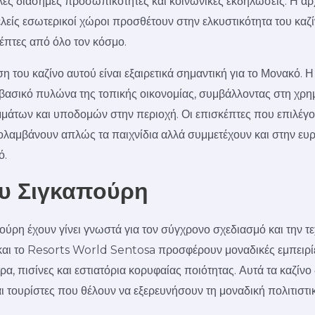
λές διάσημες προσωπικότητες και κοινωνικές εκδηλώσεις. Η αρχ
ελείς εσωτερικοί χώροι προσθέτουν στην ελκυστικότητα του καζί
έπτες από όλο τον κόσμο.
η του καζίνο αυτού είναι εξαιρετικά σημαντική για το Μονακό. 
 βασικό πυλώνα της τοπικής οικονομίας, συμβάλλοντας στη χρ
άτων και υποδομών στην περιοχή. Οι επισκέπτες που επιλέγου
λαμβάνουν απλώς τα παιχνίδια αλλά συμμετέχουν και στην ευρ
ό.
ου Σιγκαπούρη
ούρη έχουν γίνει γνωστά για τον σύγχρονο σχεδιασμό και την τε
αι το Resorts World Sentosa προσφέρουν μοναδικές εμπειρίε
α, πισίνες και εστιατόρια κορυφαίας ποιότητας. Αυτά τα καζίν
αι τουρίστες που θέλουν να εξερευνήσουν τη μοναδική πολιτιστ