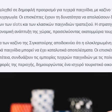
ξελιχθεί σε δημοφιλή προορισμό για τυχερά παιχνίδια, με καζί
ψυχαγωγία. Οι επισκέπτες έχουν τη δυνατότητα να απολαύσουν δ
 των slots και των κλασικών παιχνιδιών τραπεζιού. Η στρατηγ
κονομική ανάπτυξη της χώρας, προσελκύοντας εκατομμύρια τουρ
ία των καζίνο της Σιγκαπούρης αποδεικνύει ότι η ολοκληρωμέν
ρά παιχνίδια μπορεί να έχει καταλυτικά αποτελέσματα. Οι επισκ
έτεια, συνδυάζουν τις εμπειρίες τυχερών παιχνιδιών με τις πολιτ
ορές της περιοχής, δημιουργώντας ένα ισχυρό τουριστικό οικ