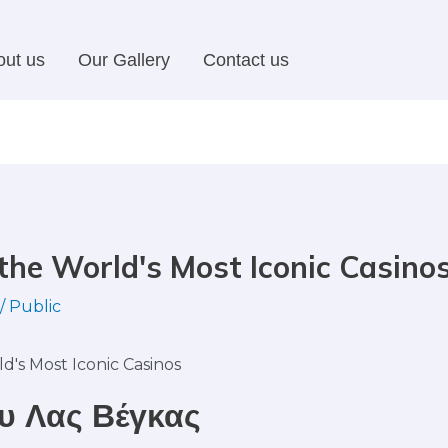
out us
Our Gallery
Contact us
the World's Most Iconic Casino
/
Public
d's Most Iconic Casinos
ου Λας Βέγκας