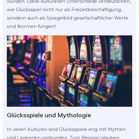
wurden. Diese kulturellen Unterschiede verdeutlichen,
wie Glücksspiel nicht nur als Freizeitbeschäftigung,
sondern auch als Spiegelbild gesellschaftlicher Werte
und Normen fungiert.
Glücksspiele und Mythologie
In vielen Kulturen sind Glücksspiele eng mit Mythen
und Legenden verbunden. Zum Beispiel glauben