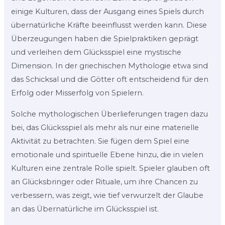
einige Kulturen, dass der Ausgang eines Spiels durch
übernatürliche Kräfte beeinflusst werden kann. Diese
Überzeugungen haben die Spielpraktiken geprägt
und verleihen dem Glücksspiel eine mystische
Dimension. In der griechischen Mythologie etwa sind
das Schicksal und die Götter oft entscheidend für den
Erfolg oder Misserfolg von Spielern.
Solche mythologischen Überlieferungen tragen dazu
bei, das Glücksspiel als mehr als nur eine materielle
Aktivität zu betrachten. Sie fügen dem Spiel eine
emotionale und spirituelle Ebene hinzu, die in vielen
Kulturen eine zentrale Rolle spielt. Spieler glauben oft
an Glücksbringer oder Rituale, um ihre Chancen zu
verbessern, was zeigt, wie tief verwurzelt der Glaube
an das Übernatürliche im Glücksspiel ist.