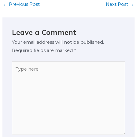
←
Previous Post
Next Post
→
Leave a Comment
Your email address will not be published.
Required fields are marked
*
Type
here..