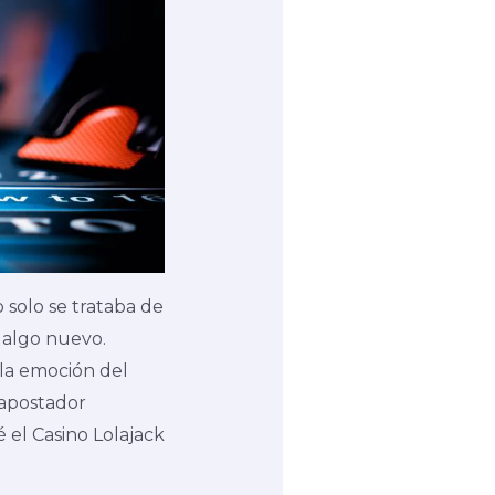
solo se trataba de
 algo nuevo.
 la emoción del
 apostador
el Casino Lolajack