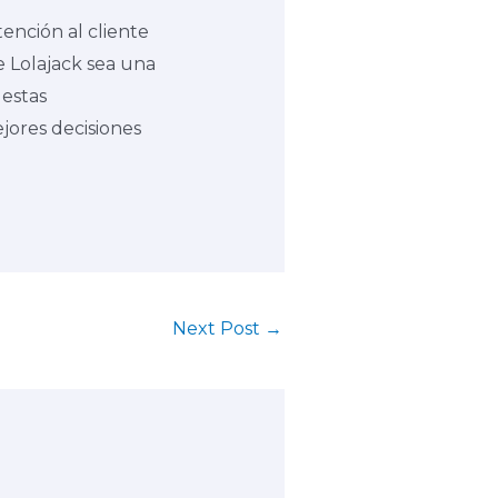
tención al cliente
e Lolajack sea una
uestas
jores decisiones
Next Post
→