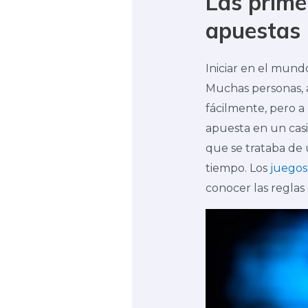
Las prime
apuestas
Iniciar en el mun
Muchas personas, al
fácilmente, pero 
apuesta en un casi
que se trataba de
tiempo. Los
juegos
conocer las reglas