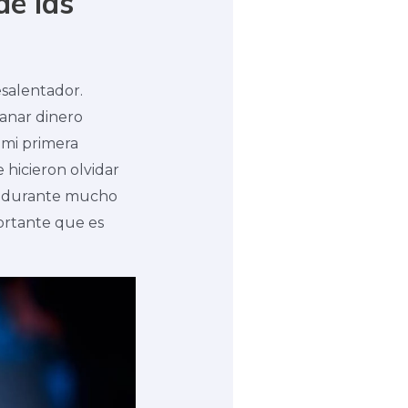
de las
salentador.
ganar dinero
 mi primera
 hicieron olvidar
a durante mucho
ortante que es