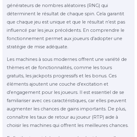
générateurs de nombres aléatoires (RNG) qui
déterminent le résultat de chaque spin. Cela garantit
que chaque jeu est unique et que le résultat n’est pas
influencé par les jeux précédents. En comprendre le
fonctionnement permet aux joueurs d’adopter une
stratégie de mise adéquate.
Les machines à sous modernes offrent une variété de
thèmes et de fonctionnalités, comme les tours
gratuits, les jackpots progressifs et les bonus. Ces
éléments ajoutent une couche d’excitation et
d’engagement pour les joueurs. Il est essentiel de se
familiariser avec ces caractéristiques, car elles peuvent
augmenter les chances de gains importants. De plus,
connaître les taux de retour au joueur (RTP) aide à
choisir les machines qui offrent les meilleures chances.