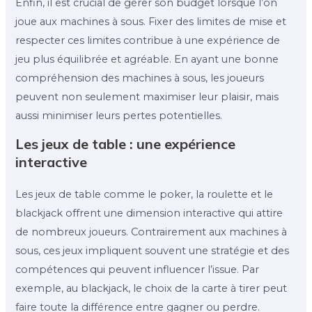
Enfin, il est crucial de gérer son budget lorsque l’on
joue aux machines à sous. Fixer des limites de mise et
respecter ces limites contribue à une expérience de
jeu plus équilibrée et agréable. En ayant une bonne
compréhension des machines à sous, les joueurs
peuvent non seulement maximiser leur plaisir, mais
aussi minimiser leurs pertes potentielles.
Les jeux de table : une expérience
interactive
Les jeux de table comme le poker, la roulette et le
blackjack offrent une dimension interactive qui attire
de nombreux joueurs. Contrairement aux machines à
sous, ces jeux impliquent souvent une stratégie et des
compétences qui peuvent influencer l’issue. Par
exemple, au blackjack, le choix de la carte à tirer peut
faire toute la différence entre gagner ou perdre.