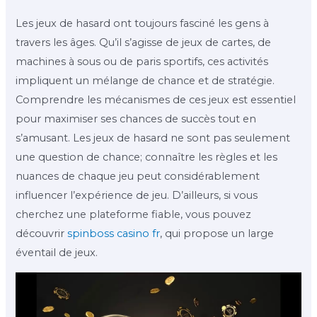
Les jeux de hasard ont toujours fasciné les gens à
travers les âges. Qu’il s’agisse de jeux de cartes, de
machines à sous ou de paris sportifs, ces activités
impliquent un mélange de chance et de stratégie.
Comprendre les mécanismes de ces jeux est essentiel
pour maximiser ses chances de succès tout en
s’amusant. Les jeux de hasard ne sont pas seulement
une question de chance; connaître les règles et les
nuances de chaque jeu peut considérablement
influencer l’expérience de jeu. D’ailleurs, si vous
cherchez une plateforme fiable, vous pouvez
découvrir
spinboss casino fr
, qui propose un large
éventail de jeux.