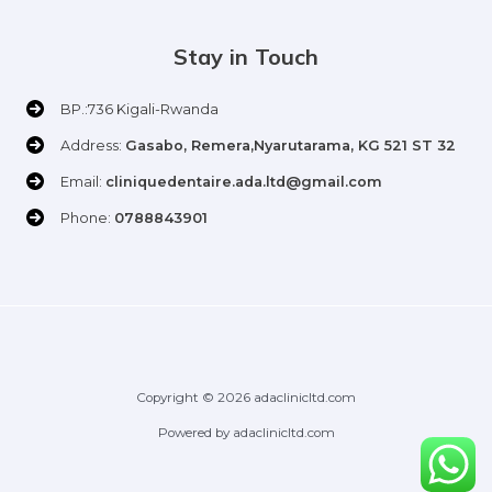
Stay in Touch
BP.:736 Kigali-Rwanda
Address:
Gasabo, Remera,Nyarutarama, KG 521 ST 32
Email:
cliniquedentaire.ada.ltd@gmail.com
Phone:
0788843901
Copyright © 2026 adaclinicltd.com
Powered by adaclinicltd.com