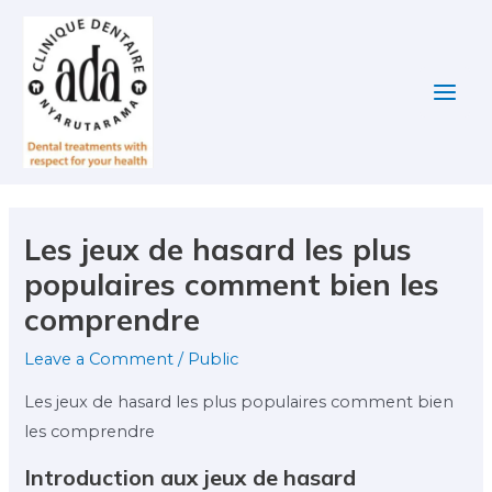
Skip
Post
Main
to
navigation
Men
content
Les jeux de hasard les plus
populaires comment bien les
comprendre
Leave a Comment
/
Public
Les jeux de hasard les plus populaires comment bien
les comprendre
Introduction aux jeux de hasard