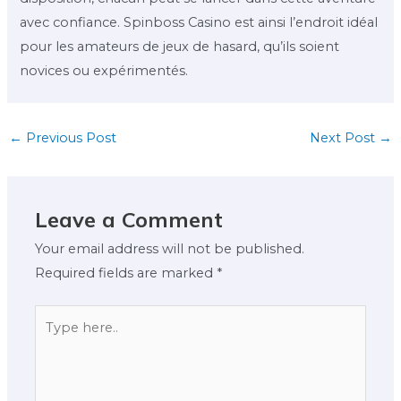
avec confiance. Spinboss Casino est ainsi l’endroit idéal
pour les amateurs de jeux de hasard, qu’ils soient
novices ou expérimentés.
←
Previous Post
Next Post
→
Leave a Comment
Your email address will not be published.
Required fields are marked
*
Type
here..