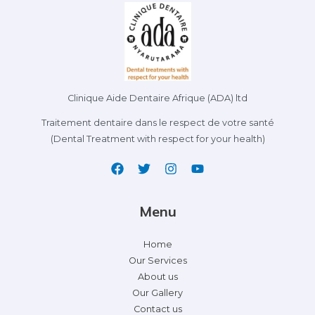
Clinique Aide Dentaire Afrique (ADA) ltd
Traitement dentaire dans le respect de votre santé
(Dental Treatment with respect for your health)
Menu
Home
Our Services
About us
Our Gallery
Contact us