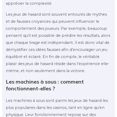
apprécier la complexité.
Les jeux de hasard sont souvent entourés de mythes
et de fausses croyances qui peuvent influencer le
comportement des joueurs. Par exemple, beaucoup
pensent qu’il est possible de prédire les résultats, alors
que chaque tirage est indépendant. Il est donc vital de
démystifier ces idées fausses afin d’encourager un jeu
équilibré et éclairé. En fin de compte, le véritable
plaisir des jeux de hasard réside dans l’expérience elle-
même, et non seulement dans la victoire.
Les machines à sous : comment
fonctionnent-elles ?
Les machines à sous sont parmi les jeux de hasard les
plus populaires dans les casinos, tant en ligne qu’en
physique. Leur fonctionnement repose sur des