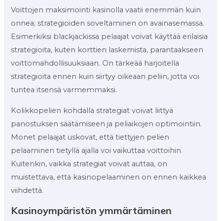
Voittojen maksimointi kasinolla vaatii enemmän kuin
onnea; strategioiden soveltaminen on avainasemassa.
Esimerkiksi blackjackissa pelaajat voivat käyttää erilaisia
strategioita, kuten korttien laskemista, parantaakseen
voittomahdollisuuksiaan. On tärkeää harjoitella
strategioita ennen kuin siirtyy oikeaan peliin, jotta voi
tuntea itsensä varmemmaksi.
Kolikkopelien kohdalla strategiat voivat liittyä
panostuksen säätämiseen ja peliaikojen optimointiin.
Monet pelaajat uskovat, että tiettyjen pelien
pelaaminen tietyllä ajalla voi vaikuttaa voittoihin.
Kuitenkin, vaikka strategiat voivat auttaa, on
muistettava, että kasinopelaaminen on ennen kaikkea
viihdettä.
Kasinoympäristön ymmärtäminen