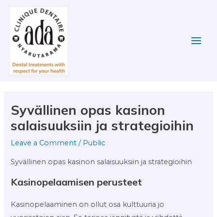
Skip
Post
Main
to
navigation
Men
content
Syvällinen opas kasinon
salaisuuksiin ja strategioihin
Leave a Comment
/
Public
Syvällinen opas kasinon salaisuuksiin ja strategioihin
Kasinopelaamisen perusteet
Kasinopelaaminen on ollut osa kulttuuria jo