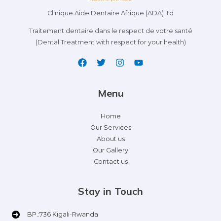
Clinique Aide Dentaire Afrique (ADA) ltd
Traitement dentaire dans le respect de votre santé
(Dental Treatment with respect for your health)
Menu
Home
Our Services
About us
Our Gallery
Contact us
Stay in Touch
BP.:736 Kigali-Rwanda